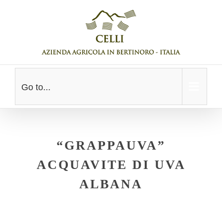
Skip
to
content
Go to...
“GRAPPAUVA”
ACQUAVITE DI UVA
ALBANA