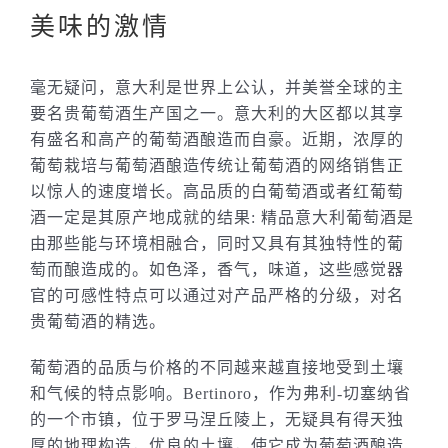
美味的激情
毫无疑问，意大利是世界上公认，并美誉全球的主
要名贵葡萄酒生产国之一。意大利的大区都以其享
有盛名和高产的葡萄酒酿造而自豪。近期，浓厚的
葡萄栽培与葡萄酒酿造传统让葡萄酒的网络销售正
以惊人的速度增长。高品质的白葡萄酒或者红葡萄
酒一定是其原产地成就的结果: 精品意大利葡萄酒是
由那些能与环境相融合，同时又具有其独特性的葡
萄而酿造成的。如色泽，香气，味道，这些感觉器
官的可感性特点可以通过对产品严格的分级，对名
贵葡萄酒的精选。
葡萄酒的品质与价格的不同越来越直接地受到土壤
和气候的特点影响。Bertinoro，作为弗利-切塞纳省
的一个市镇，位于罗马涅丘陵上，无疑具有得天独
厚的地理构造，优良的土壤，使它成为葡萄酒酿造