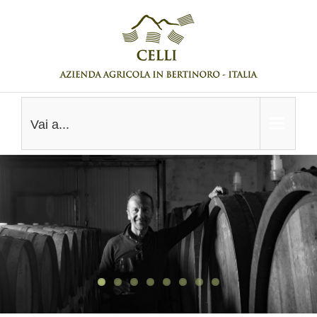
Salta
al
contenuto
Vai a...