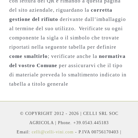
con lettura del QR e rimando a questa pagina
del sito aziendale, riguardano la
corretta
gestione del rifiuto
derivante dall’imballaggio
al termine del suo utilizzo. Verificate su ogni
componente la sigla o il simbolo che trovate
riportati nella seguente tabella per definire
come smaltirlo
; verificate anche la
normativa
del vostro Comune
per assicurarvi che il tipo
di materiale preveda lo smaltimento indicato in
tabella a titolo generale
© COPYRIGHT 2012 - 2026 | CELLI SRL SOC
AGRICOLA | Phone. +39.0543.445183
Email:
celli@celli-vini.com
- P.IVA 00756170403 |