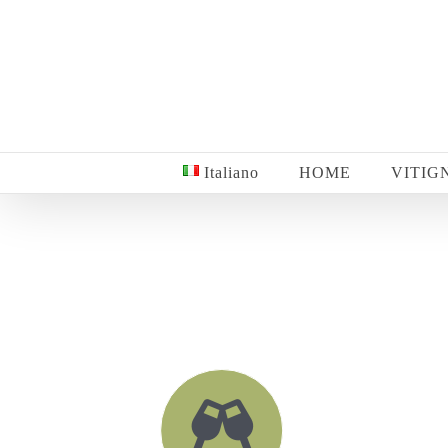
Salta
al
contenuto
Italiano
HOME
VITIG