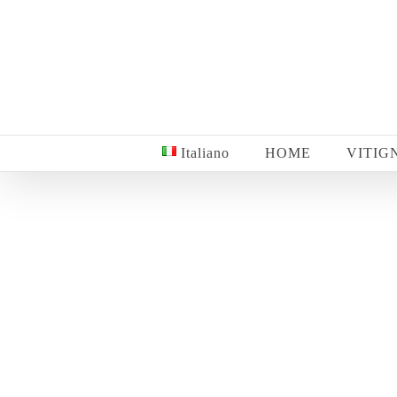
Salta
al
contenuto
Italiano
HOME
VITIG