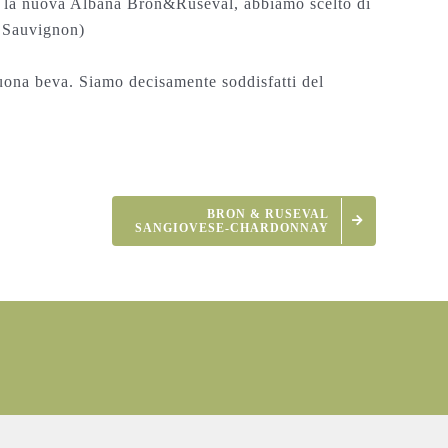
po la nuova Albana Bron&Ruseval, abbiamo scelto di
 Sauvignon)
 buona beva. Siamo decisamente soddisfatti del
BRON & RUSEVAL
SANGIOVESE-CHARDONNAY