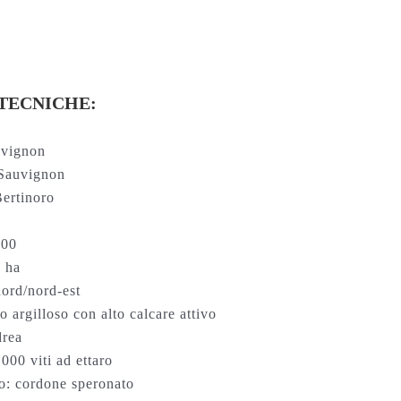
TECNICHE:
uvignon
Sauvignon
ertinoro
000
0 ha
nord/nord-est
 argilloso con alto calcare attivo
drea
000 viti ad ettaro
o: cordone speronato