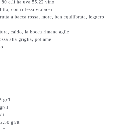
 80 q.li ha uva 55,22 vino
itto, con riflessi violacei
rutta a bacca rossa, more, ben equilibrata, leggero
tura, caldo, la bocca rimane agile
ssa alla griglia, pollame
aio
 gr/lt
gr/lt
/lt
2.50 gr/lt