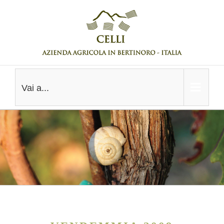
Salta
al
contenuto
Vai a...