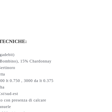
TECNICHE:
gadebit)
(Bombino), 15% Chardonnay
ertinoro
tta
000 lt 0.750 , 3000 da lt 0.375
 ha
st/sud-est
o con presenza di calcare
anuele