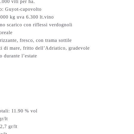
.000 viti per ha.
to: Guyot-capovolto
.000 kg uva 6.300 lt.vino
ino scarico con riflessi verdognoli
oreale
izzante, fresco, con trama sottile
 di mare, fritto dell’Adriatico, gradevole
o durante l’estate
otali: 11.90 % vol
r/lt
2,7 gr/lt