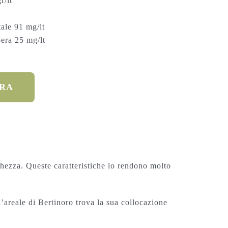
r/lt
t
tale 91 mg/lt
bera 25 mg/lt
ORA
chezza. Queste caratteristiche lo rendono molto
’areale di Bertinoro trova la sua collocazione