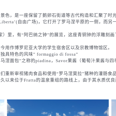
丽景色，是一座保留了鹅卵石街道等古代构造和汇聚了时
lla Liberta’(自由广场)，它打开了罗马涅平原的一
之家）里，有“阿巴纳之钟”的展览，这座青铜钟的浮雕刻画了1
现今用作博罗尼亚大学的学生宿舍区以及宗教博物馆区。
味” formaggio di fossa”
，有着“罗马涅面包”之称的piadina，Savor果酱（葡萄
们重新审视猪肉食品和使用“罗马涅莫拉”猪种的灌肠食
以来位于Fratta的温泉重组的路线上，由于其水质优