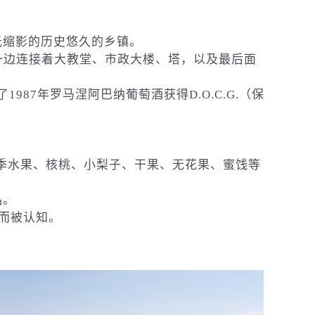
光缩影的历史悠久的乡镇。
侧，而另一边连接着大教堂、市政大楼、塔，以及最后面
987年罗马涅阿巴纳葡萄酒获得D.O.C.G.（保
汁果酱与四季水果、核桃、小梨子、干果、无花果、蜜饯等
品。
良而被认知。