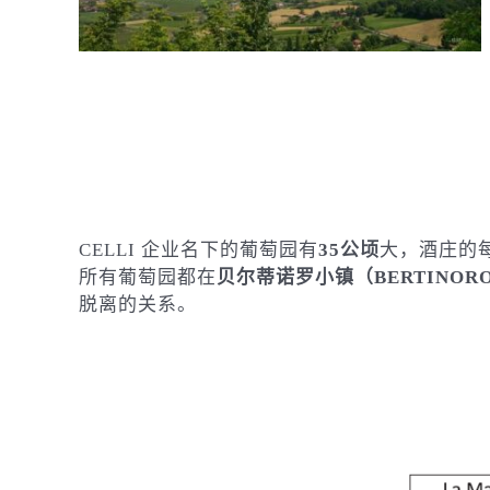
CELLI 企业名下的葡萄园有
35公顷
大，酒庄的
所有葡萄园都在
贝尔蒂诺罗小镇（BERTINOR
脱离的关系。