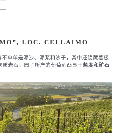
MO”, LOC. CELLAIMO
的成分不单单是泥沙、泥浆和沙子，其中还隐藏着极
E石灰质岩石。园子所产的葡萄酒凸显于
盐度和矿石