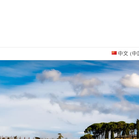
Skip
to
content
中文 (中