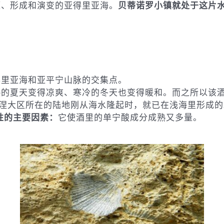
源、形成和演变的亚得里亚海。
贝蒂诺罗小镇就处于这片
得里亚海和亚平宁山脉的交集点。
热的夏天变得凉爽、寒冷的冬天也变得暖和。而之所以该
罗马涅大区所在的陆地刚从海水隆起时，就已在浅海里形成
性的主要因素：
它使酒里的单宁酸成分成熟又多量。