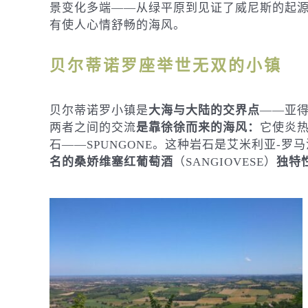
景变化多端——从绿平原到见证了威尼斯的起
有使人心情舒畅的海风。
贝尔蒂诺罗座举世无双的小镇
贝尔蒂诺罗小镇是
大海与大陆的交界点
——亚
两者之间的交流
是靠徐徐而来的海风：
它使炎
石——SPUNGONE。这种岩石是艾米利亚-
名的桑娇维塞红葡萄酒
（SANGIOVESE）
独特