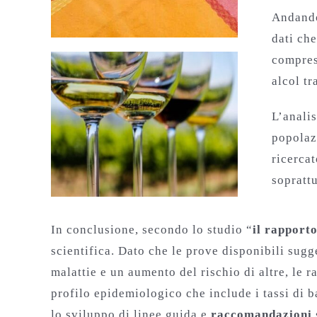
Andando 
dati che
compresa
alcol tr
L’anali
popolaz
ricercat
soprattu
In conclusione, secondo lo studio “
il rapport
scientifica. Dato che le prove disponibili sugg
malattie e un aumento del rischio di altre, le
profilo epidemiologico che include i tassi di b
lo sviluppo di linee guida e
raccomandazioni