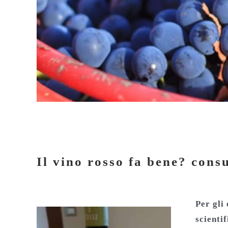
Il vino rosso fa bene? consu
Il vino rosso fa bene? cons
Per gli
scientif