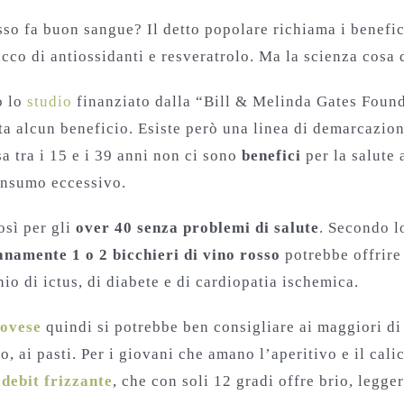
sso fa buon sangue? Il detto popolare richiama i benefi
icco di antiossidanti e resveratrolo. Ma la scienza cosa 
o lo
studio
finanziato dalla “Bill & Melinda Gates Founda
a alcun beneficio. Esiste però una linea di demarcazione 
a tra i 15 e i 39 anni non ci sono
benefici
per la salute 
onsumo eccessivo.
osì per gli
over 40 senza problemi di salute
. Secondo lo
anamente 1 o 2 bicchieri di vino rosso
potrebbe offrir
hio di ictus, di diabete e di cardiopatia ischemica.
ovese
quindi si potrebbe ben consigliare ai maggiori di
, ai pasti. Per i giovani che amano l’aperitivo e il cali
debit frizzante
, che con soli 12 gradi offre brio, legge