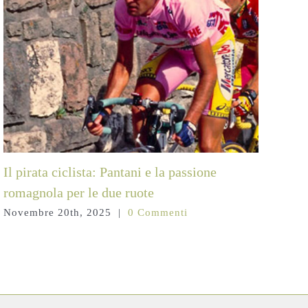
Il pirata ciclista: Pantani e la passione
La 
romagnola per le due ruote
abb
Novembre 20th, 2025
|
0 Commenti
Gen