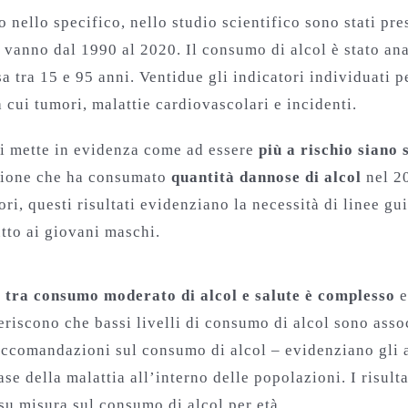
nello specifico, nello studio scientifico sono stati pre
 vanno dal 1990 al 2020. Il consumo di alcol è stato ana
 tra 15 e 95 anni. Ventidue gli indicatori individuati pe
a cui tumori, malattie cardiovascolari e incidenti.
si mette in evidenza come ad essere
più a rischio siano 
ione che ha consumato
quantità dannose di alcol
nel 20
ori, questi risultati evidenziano la necessità di linee g
tto ai giovani maschi.
o tra consumo moderato di alcol e salute è complesso
e
eriscono che bassi livelli di consumo di alcol sono assoc
 raccomandazioni sul consumo di alcol – evidenziano gli 
ase della malattia all’interno delle popolazioni. I risul
su misura sul consumo di alcol per età.