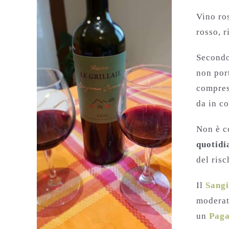
Vino ro
rosso, r
Second
non port
compres
da in c
Non è c
quotidi
del risc
Il
Sangi
moderato
un
Paga