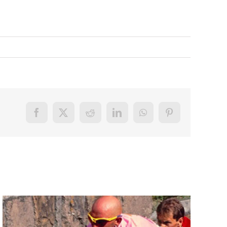
Facebook
X
Reddit
LinkedIn
WhatsApp
Pinterest