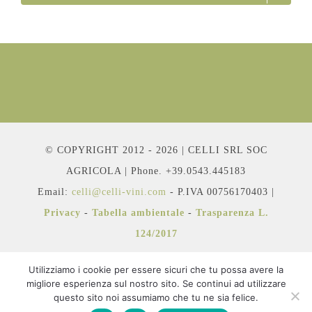
© COPYRIGHT 2012 - 2026 | CELLI SRL SOC
AGRICOLA | Phone. +39.0543.445183
Email:
celli@celli-vini.com
- P.IVA 00756170403 |
Privacy
-
Tabella ambientale
-
Trasparenza L.
124/2017
Utilizziamo i cookie per essere sicuri che tu possa avere la
migliore esperienza sul nostro sito. Se continui ad utilizzare
questo sito noi assumiamo che tu ne sia felice.
Facebook
Instagram
YouTube