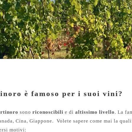
noro è famoso per i suoi vini?
tinoro è famoso per i suoi vini?
ertinoro
sono
riconoscibili
e di
altissimo livello
. La fa
i, Canada, Cina, Giappone. Volete sapere come mai la qual
ersi motivi: