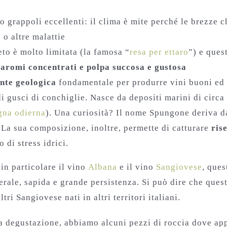
 grappoli eccellenti: il clima è mite perché le brezze 
 o altre malattie
to è molto limitata (la famosa “
resa per ettaro
”) e ques
o
aromi concentrati e polpa succosa e gustosa
nte geologica
fondamentale per produrre vini buoni ed 
i gusci di conchiglie. Nasce da depositi marini di circa 
na odierna
). Una curiosità? Il nome Spungone deriva d
. La sua composizione, inoltre, permette di catturare
ris
 di stress idrici.
 in particolare il vino
Albana
e il vino
Sangiovese
, ques
nerale, sapida e grande persistenza. Si può dire che que
altri Sangiovese nati in altri territori italiani.
la degustazione, abbiamo alcuni pezzi di roccia dove ap