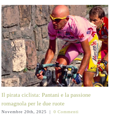
Il pirata ciclista: Pantani e la passione
La 
romagnola per le due ruote
abb
Novembre 20th, 2025
|
0 Commenti
Gen