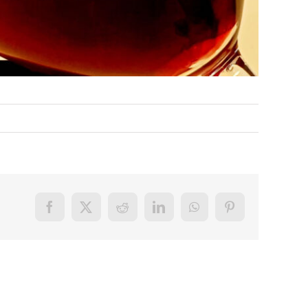
Facebook
X
Reddit
LinkedIn
WhatsApp
Pinterest