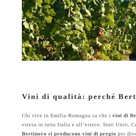
Vini di qualità: perché Berti
Vini di qualità: perché Ber
Chi vive in Emilia-Romagna sa che i
vini di B
estesa in tutta Italia e all’estero: Stati Unit
Bertinoro si producono vini di pregio
per div