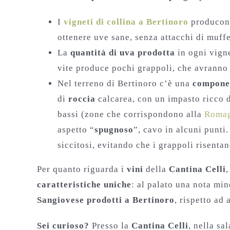
I
vigneti di collina a Bertinoro
producono
ottenere uve sane, senza attacchi di muffe
La
quantità di uva prodotta
in ogni vigne
vite produce pochi grappoli, che avrann
Nel terreno di Bertinoro c’è una
compone
di
roccia
calcarea, con un impasto ricco d
bassi (zone che corrispondono alla
Romag
aspetto “
spugnoso
”, cavo in alcuni punti
siccitosi, evitando che i grappoli risentano
Per quanto riguarda i
vini
della
Cantina Celli
,
caratteristiche uniche
: al palato una nota mi
Sangiovese prodotti a Bertinoro
, rispetto ad 
Sei curioso?
Presso la
Cantina Celli
, nella sa