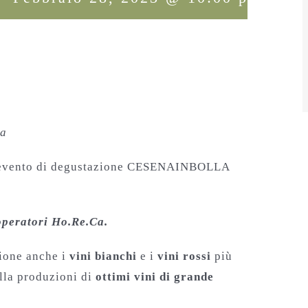
na
ll’evento di degustazione CESENAINBOLLA
 operatori Ho.Re.Ca.
zione anche i
vini bianchi
e i
vini rossi
più
alla produzioni di
ottimi vini di grande