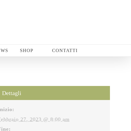
EWS
SHOP
CONTATTI
Dettagli
Inizio:
Febbraio 27, 2023 @ 8:00 am
Fine: