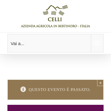
Salta
al
contenuto
Vai a...
×
QUESTO EVENTO È PASSATO.