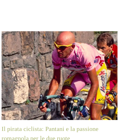
Il pirata ciclista: Pantani e la passione
La 
romagnola per le due ruote
abb