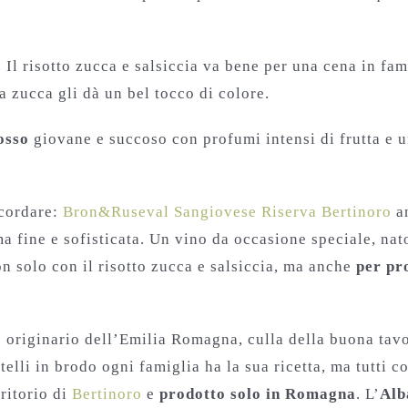
. Il risotto zucca e salsiccia va bene per una cena in f
a zucca gli dà un bel tocco di colore.
osso
giovane e succoso con profumi intensi di frutta e 
icordare:
Bron&Ruseval Sangiovese Riserva Bertinoro
an
 fine e sofisticata. Un vino da occasione speciale, nat
on solo con il risotto zucca e salsiccia, ma anche
per pr
 originario dell’Emilia Romagna, culla della buona tavol
atelli in brodo ogni famiglia ha la sua ricetta, ma tutti
rritorio di
Bertinoro
e
prodotto solo in Romagna
. L’
Alb