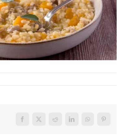
Facebook
X
Reddit
LinkedIn
WhatsApp
Pinterest