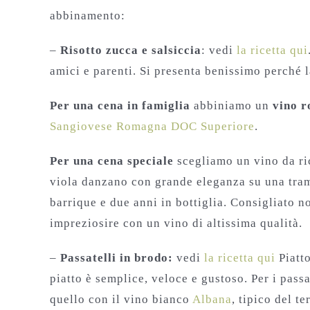
abbinamento:
–
Risotto zucca e salsiccia
: vedi
la ricetta qui
amici e parenti. Si presenta benissimo perché l
Per una cena in famiglia
abbiniamo un
vino r
Sangiovese Romagna DOC Superiore
.
Per una cena speciale
scegliamo un vino da r
viola danzano con grande eleganza su una trama
barrique e due anni in bottiglia. Consigliato n
impreziosire con un vino di altissima qualità.
–
Passatelli in brodo:
vedi
la ricetta qui
Piatto
piatto è semplice, veloce e gustoso. Per i pass
quello con il vino bianco
Albana
, tipico del te