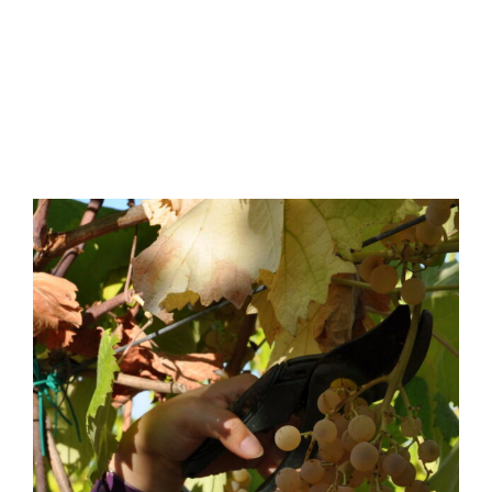
Spumanti romagnoli: brindare
a km 0 con spumanti della
Romagna, dall’aperitivo al
dolce.