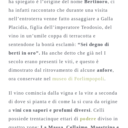
ha spiegato è l’origine del nome
Bertinoro
, ci
ha infatti raccontato che durante una visita
nell’entroterra venne fatto assaggiare a Galla
Placidia, figlia dell’imperatore Teodosio, del
vino in un’umile coppa di terracotta e
sentendone la bontà esclamò:
“Sei degno di
berti in oro”.
Ha anche detto che già nel I
secolo erano presenti le viti, e questo è
dimostrato dal ritrovamento di alcune
anfore
,
ora conservate nel
museo di Forlimpopoli
.
Il vino comincia dalla vigna e la vite a seconda
di dove si pianta e di come la si cura da origine
a
vini con sapori e profumi diversi
. Celli
possiede trentacinque ettari di
podere
diviso in
quattro zone:
La Massa, Cellaimo, Maestrina e