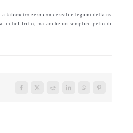
 a kilometro zero con cereali e legumi della ns
ra un bel fritto, ma anche un semplice petto di
Facebook
X
Reddit
LinkedIn
WhatsApp
Pinterest