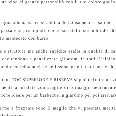
n vino di grande personalità con il suo colore giallo d
Romagna albana secco si abbina deliziosamente a salumi 
ssare ai primi piatti come passatelli, sia in brodo che a
ufo mantecato con burro.
 struttura ma anche sapidità esalta la qualità di car
che tendono a penalizzare gli aromi fruttati (l’albicoc
n dimentichiamoci, le bellissime grigliate di pesce che 
rsioni DOC SUPERIORE E RISERVA si può definire un vino
lmente a insalate con scaglie di formaggi mediamente
anche ideale per un barbecue in giardino per poi arrivare
erme e frizzante sono il meglio che vi possiate merit
distinguono.