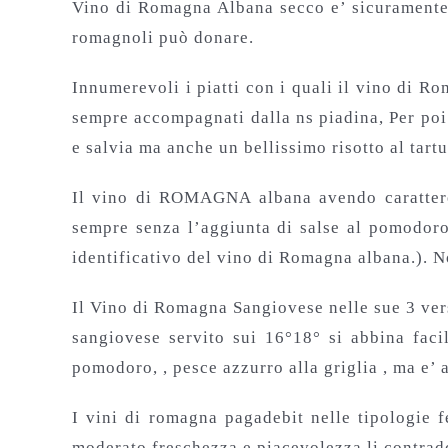
Vino di Romagna Albana secco e’ sicuramente u
romagnoli può donare.
Innumerevoli i piatti con i quali il vino di 
sempre accompagnati dalla ns piadina, Per poi pa
e salvia ma anche un bellissimo risotto al tart
Il vino di ROMAGNA albana avendo carattere e
sempre senza l’aggiunta di salse al pomodoro 
identificativo del vino di Romagna albana.). No
Il Vino di Romagna Sangiovese nelle sue 3 ve
sangiovese servito sui 16°18° si abbina faci
pomodoro, , pesce azzurro alla griglia , ma e’ 
I vini di romagna pagadebit nelle tipologie f
moderato freschezza e piacevolezza li contrad