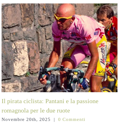
Il pirata ciclista: Pantani e la passione
La 
romagnola per le due ruote
abb
Novembre 20th, 2025
|
0 Commenti
Gen