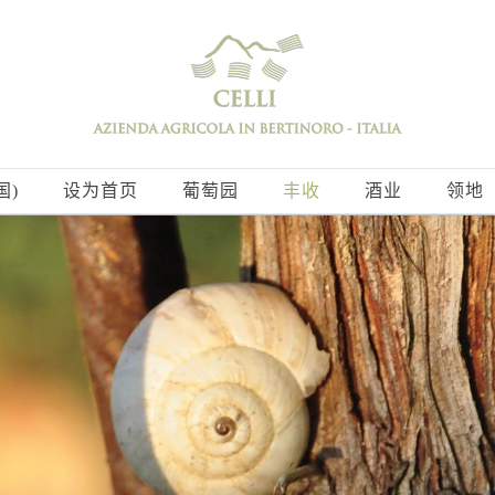
国)
设为首页
葡萄园
丰收
酒业
领地