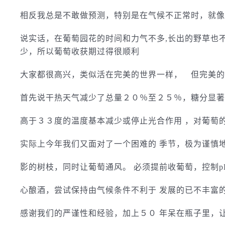
相反我总是不敢做预测，特别是在气候不正常时，就像
说实话，在葡萄园花的时间和力气不多,长出的野草也
少，所以葡萄收获期过得很顺利
大家都很高兴，类似活在完美的世界一样， 但完美的
首先说干热天气减少了总量２０％至２５％，糖分显著
高于３３度的温度基本减少或停止光合作用 ，对葡萄的
实际上今年我们又面对了一个困难的 季节，极为谨慎
影的树枝，同时让葡萄通风。 必须提前收葡萄，控制p
心酿酒，尝试保持由气候条件不利于 发展的已不丰富
感谢我们的严谨性和经验，加上５０ 年呆在瓶子里，