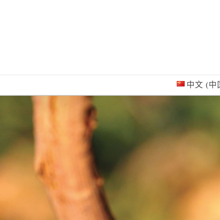
Skip
to
content
中文 (中