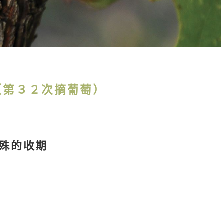
 （第３２次摘葡萄）
殊的收期